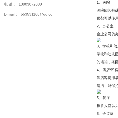
1、医院
电 话：
13903072088
医院因其特
E-mail：
553531168@qq.com
顶都可以使
2、办公室
企业公司的
3、学校和幼
学校和幼儿
的墙裙，搭
4、酒店/民
酒店客房用
清洁，能保
5、餐厅
很多人都以
6、会议室