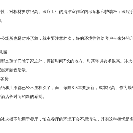
殊性，对板材要求很高。医疗卫生的清洁室作室内吊顶板和护墙板；医院
用。
办公场所也是对外形象，就主要注意档次，好的环境往往给客户带来好的
儿园
园都是孩子们除了家之外，停留时间Z长的地方。对其环境要求很高。冰
配起来颜色活泼。
宿客房
墙纸和油漆都已经不显档次了，而且每隔3-5年要换新，成本很高。作为
持酒店长时间如新的感觉。
为冰火板不能用于餐厅，怕在餐厅的环境下会不易清洗，其实这种担忧是